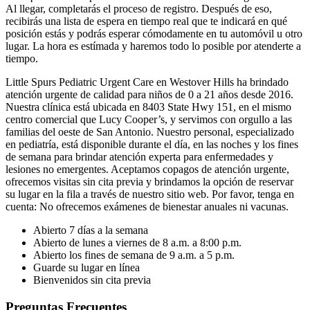
Al llegar, completarás el proceso de registro. Después de eso,
recibirás una lista de espera en tiempo real que te indicará en qué
posición estás y podrás esperar cómodamente en tu automóvil u otro
lugar. La hora es estímada y haremos todo lo posible por atenderte a
tiempo.
Little
Spurs
Pediatric
Urgent
Care en
Westover
Hills
ha brindado
atención urgente de calidad para niños de 0 a 21 años desde 2016.
Nuestra clínica está ubicada en 8403
State
Hwy
151, en el mismo
centro comercial que Lucy
Cooper’s
, y servimos con orgullo a las
familias del oeste de San Antonio. Nuestro personal, especializado
en pediatría, está disponible durante el día, en las noches y los fines
de semana para brindar atención experta para enfermedades y
lesiones no emergentes. Aceptamos copagos de atención urgente,
ofrecemos visitas sin cita previa y brindamos la opción de reservar
su lugar en la fila a través de nuestro sitio web. Por favor, tenga en
cuenta: No ofrecemos exámenes de bienestar anuales ni vacunas.
Abierto 7 días a la semana
Abierto de lunes a viernes de 8 a.m. a 8:00 p.m.
Abierto los fines de semana de 9 a.m. a 5 p.m.
Guarde su lugar en línea
Bienvenidos sin cita previa
Preguntas Frecuentes